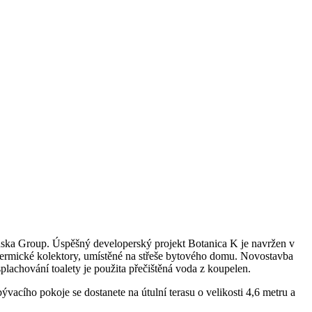
anska Group. Úspěšný developerský projekt Botanica K je navržen v
 termické kolektory, umístěné na střeše bytového domu. Novostavba
lachování toalety je použita přečištěná voda z koupelen.
acího pokoje se dostanete na útulní terasu o velikosti 4,6 metru a