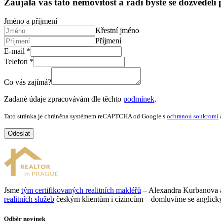
Zaujala vás tato nemovitost a rádi byste se dozvěděli
Jméno a příjmení
Křestní jméno
Příjmení
E-mail
*
Telefon
*
Co vás zajímá?
Zadané údaje zpracovávám dle těchto
podmínek
.
Tato stránka je chráněna systémem reCAPTCHA od Google s
ochranou soukromí
Odeslat
Jsme
tým certifikovaných realitních makléřů
– Alexandra Kurbanova a 
realitních služeb
českým klientům i cizincům – domluvíme se anglicky,
Odběr novinek