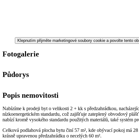
Klepnutím přijměte marketingové soubory cookie a povolte tento o
Fotogalerie
Půdorys
Popis nemovitosti
Nabízíme k prodeji byt o velikosti 2 + kk s předzahrádkou, nacházej
nízkoenergetickém standardu, což zajišťuje zateplený obvodový plášť
nabízí kromě vysokého standardu použitých materiálů, také systém pr
Celková podlahová plocha bytu činí 57 m², kde obývací pokoj má 28 m²
krásně upravenou předzahrádku o necelých 60 m².