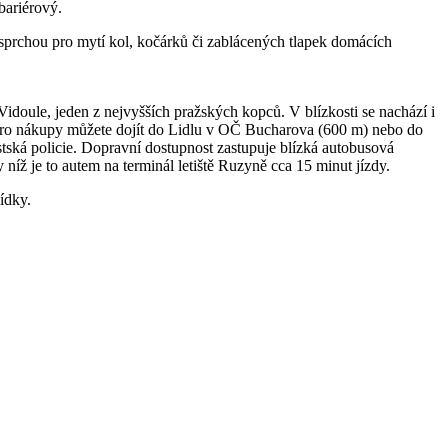
bariérový.
 sprchou pro mytí kol, kočárků či zablácených tlapek domácích
 Vidoule, jeden z nejvyšších pražských kopců. V blízkosti se nachází i
 Pro nákupy můžete dojít do Lidlu v OČ Bucharova (600 m) nebo do
stská policie. Dopravní dostupnost zastupuje blízká autobusová
níž je to autem na terminál letiště Ruzyně cca 15 minut jízdy.
ídky.