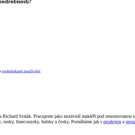
 podrobnosti?
a
podmínkami používání
.
Richard Sviták. Pracujeme jako nezávislí makléři pod renomovanou rea
 rusky, francouzsky, italsky a česky. Pomáháme jak s
prodejem
a
pron