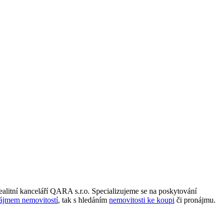
litní kanceláří QARA s.r.o. Specializujeme se na poskytování
ájmem nemovitostí
, tak s hledáním
nemovitosti ke koupi
či pronájmu.