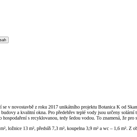
bsah
ící se v novostavbě z roku 2017 unikátního projektu Botanica K od Sk
 budovy a kvalitní okna. Pro předehřev teplé vody jsou určeny solární
o hospodaření s recyklovanou, tedy šedou vodou. To znamená, že pro sp
, ložnice 13 m², předsíň 7,3 m², koupelna 3,9 m² a wc – 1,6 m². Z obýv