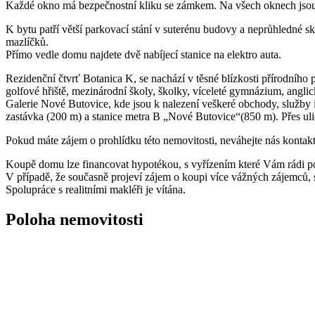
Každé okno má bezpečnostní kliku se zámkem. Na všech oknech jsou n
K bytu patří větší parkovací stání v suterénu budovy a neprůhledné s
mazlíčků.
Přímo vedle domu najdete dvě nabíjecí stanice na elektro auta.
Rezidenční čtvrť Botanica K, se nachází v těsné blízkosti přírodního 
golfové hřiště, mezinárodní školy, školky, víceleté gymnázium, ang
Galerie Nové Butovice, kde jsou k nalezení veškeré obchody, služby i
zastávka (200 m) a stanice metra B „Nové Butovice“(850 m). Přes ulic
Pokud máte zájem o prohlídku této nemovitosti, neváhejte nás konta
Koupě domu lze financovat hypotékou, s vyřízením které Vám rádi
V případě, že současně projeví zájem o koupi více vážných zájemců, s
Spolupráce s realitními makléři je vítána.
Poloha nemovitosti