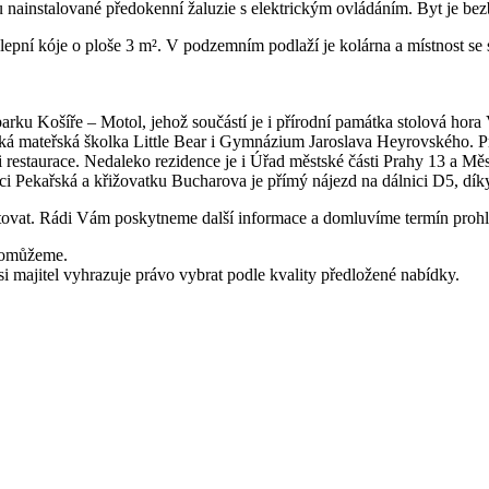
ainstalované předokenní žaluzie s elektrickým ovládáním. Byt je bez
klepní kóje o ploše 3 m². V podzemním podlaží je kolárna a místnost se
parku Košíře – Motol, jehož součástí je i přírodní památka stolová hora
lická mateřská školka Little Bear i Gymnázium Jaroslava Heyrovského.
 restaurace. Nedaleko rezidence je i Úřad městské části Prahy 13 a Mě
i Pekařská a křižovatku Bucharova je přímý nájezd na dálnici D5, díky 
ktovat. Rádi Vám poskytneme další informace a domluvíme termín prohl
 pomůžeme.
i majitel vyhrazuje právo vybrat podle kvality předložené nabídky.