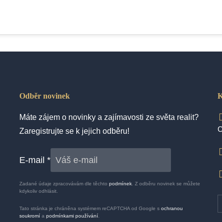
Odběr novinek
K
Máte zájem o novinky a zajímavosti ze světa realit?
C
Zaregistrujte se k jejich odběru!
E-mail
*
Zadané údaje zpracovávám dle těchto
podmínek
. Z odběru novinek se můžete
kdykoliv odhlásit.
Tato stránka je chráněna systémem reCAPTCHA od Google s
ochranou
soukromí
a
podmínkami používání
.