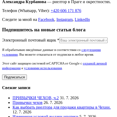
Александра Курбанова
— риелтор в Праге и окрестностях.
Телефон (Whatsapp, Viber):
+420 606 171 876
Следите за мной на
Facebook
,
Instagram
,
LinkedIn
Подпишитесь на новые статьи блога
Электронный почтовый ящик
*
Я обрабатываю введённые данные в соответствии со
следующими
условиями
. Вы можете отказаться от подписки в любое время.
Этот сайт защищен системой reCAPTCHA от Google с
охраной личной
информации
a
условиями использования
.
Подписаться
Свежие записи
ПРИВЫЧКИ ЧЕХОВ, ч.2
31. 7. 2026
Привычки чехов
26. 7. 2026
Как выбрать риелтора для продажи квартиры в Чехии.
12. 7. 2026
Изменения условий выдачи ипотеки
5. 7. 2026