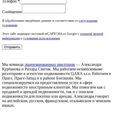
Телефон
*
Сообщение
Я обрабатываю введённые данные в соответствии со
следующими
условиями
.
Этот сайт защищен системой reCAPTCHA от Google с
охраной личной
информации
a
условиями использования
.
Отправить
Мы команда
лицензированных риелторов
— Александра
Курбанова и Рихард Свитак. Мы работаем независимыми
риэлторами в агентстве недвижимости QARA s.r.o. Работаем в
Праге, Праге-Запад и в районе Бэнэшова. Мы
специализируемся на предоставлении услуг в сфере
недвижимости иностранным клиентам. Мы помогаем как с
продажей и арендой недвижимости, так и с поиском
недвижимости для покупки или аренды. Александра говорит
на английском, русском, французском, итальянском и чешском
языках.