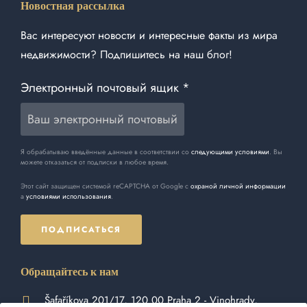
Новостная рассылка
Вас интересуют новости и интересные факты из мира
недвижимости? Подпишитесь на наш блог!
Электронный почтовый ящик
*
Я обрабатываю введённые данные в соответствии со
следующими условиями
. Вы
можете отказаться от подписки в любое время.
Этот сайт защищен системой reCAPTCHA от Google с
охраной личной информации
a
условиями использования
.
ПОДПИСАТЬСЯ
Обращайтесь к нам
Šafaříkova 201/17, 120 00 Praha 2 - Vinohrady,