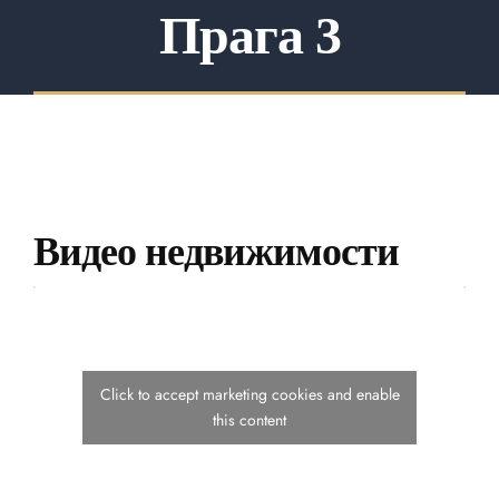
Прага 3
Отзывы о продаже недвижимости
Отзывы о покупке недвижимости
Hедвижимость
Новые проекты
Видео недвижимости
Блог
Наша команда
О нас
Где мы работаем
Click to accept marketing cookies and enable
this content
Контакт