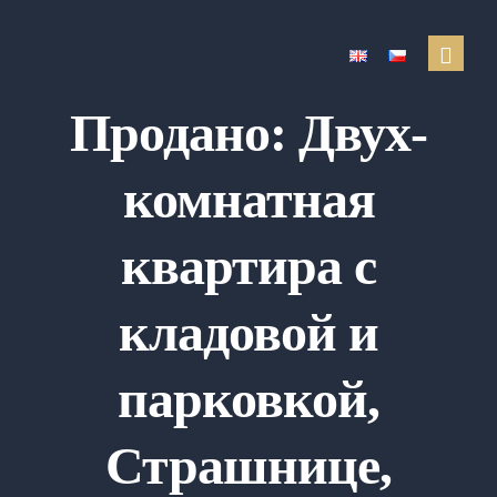
Продано: Двух-
услуги
комнатная
Продажа недвижимости
Покупка недвижимости
квартира с
Аренда недвижимости
кладовой и
Поиск аренды
Управление недвижимостью
парковкой,
Оценка недвижимости
Финансовые услуги
Страшнице,
Отзывы